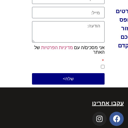
טים
פס
ור
כם
דם
אני מסכים/ה עם
מדיניות הפרטיות
של
האתר
שלח>
עקבו אחרינו