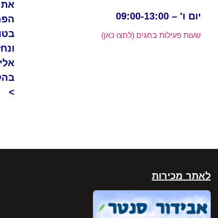
את
יום ו' – 09:00-13:00
הפר
בטו
שעות פעילות בחגים (לחצו כאן)
ונחז
אלי
בהק
>
לאתר מכירות