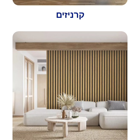
קרניזים